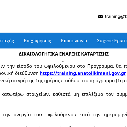
training@13
ετοχής
Επιχειρήσεις
Επικοινωνία
Συχνές Ερωτ
ΔΙΚΑΙΟΛΟΓΗΤΙΚΑ ΕΝΑΡΞΗΣ ΚΑΤΑΡΤΙΣΗΣ
ριν την είσοδο του ωφελούμενου στο Πρόγραμμα, θα π
ρονική διεύθυνση
https://training.anatolikimani.gov.gr
νική στιγμή της 1ης ημέρας εισόδου στο πρόγραμμα (1η σ
 κατωτέρω στ
οιχείων, καθιστά μη επιλέξιμο το
ν συμμ
 την ανεργία
 του ωφελούμενου κατά την ημερομηνί