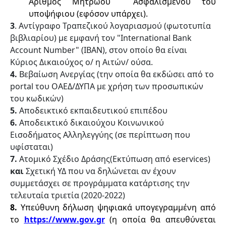
Αριθμός Μητρώου  Ασφαλισμένου του 
υποψήφιου
(
εφόσον υπάρχει)
.
3
. Αντίγραφο Τραπεζικού λογαριασμού (φωτοτυπία
βιβλιαρίου) με εμφανή τον "International Bank
Account
Number" (ΙΒΑΝ), στον οποίο θα είναι
Κύριος Δικαιούχος ο/ η Αιτών/ ούσα.
4.
Βεβαίωση Ανεργίας (τη
ν
οποία θα εκδώσει από το
portal
του ΟΑΕΔ
/ΔΥΠΑ
με χρήση των προσωπικών
του κωδικών
)
5.
Αποδεικτικό εκπαιδευτικού επιπέδου
6.
Αποδεικτικό δικαιούχου Κοινωνικού
Εισοδήματος Αλληλεγγύης (σε περίπτωση που
υφίσταται)
7.
Ατομικό Σχέδιο Δράσης(Εκτύπωση από
eservices
)
και
Σχετική ΥΔ που να δηλώνεται αν έχουν
συμμετάσχει
σε προγράμματα κατάρτισης την
τελευταία τριετία (2
020
-202
2
)
8.
 Υπεύθυνη δήλωση ψηφιακά υπογεγραμμένη από 
το 
https
://
www
.
gov
.
gr
(η οποία θα απευθύνεται 