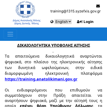
training@1315.syzefxis.gov.gr
Login
ΔΙΚΑΙΟΛΟΓΗΤΙΚΑ ΥΠΟΒΟΛΗΣ ΑΙΤΗΣΗΣ
Τα απαιτούμενα δικαιολογητικά αναρτώνται 
ψηφιακά, στο πλαίσιο της ηλεκτρονικής αίτησης 
των δυνητικά ωφελούμενων, στην ειδικά 
διαμορφωμένη ηλεκτρονική πλατφόρμα
https://training.anatolikimani.gov.gr
Οι ενδιαφερόμενοι που επιθυμούν να 
συμμετ
άσ
χουν στην Πράξη 
απαιτείται 
να 
αναρτήσουν ψηφιακά,
 μαζί με την αίτησή τους η 
οποία 
επέχει θέση Υπεύθυνης Δήλωσης
,
 τα 